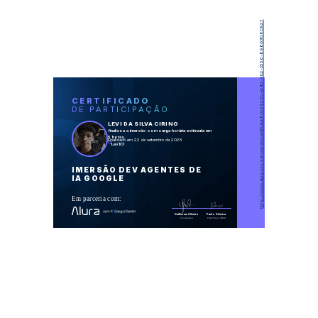
https://cursos.alura.com.br/immersion/certificate/80b9926b-e245-41c2-b556-898d0f060927
CERTIFICADO
DE PARTICIPAÇÃO
LEVI DA SILVA CIRINO
finalizou a imersão com carga horária estimada em
5 horas.
Finalizado em 22 de setembro de 2025
Lev1C1
IMERSÃO DEV AGENTES DE
IA GOOGLE
Em parceria com:
Guilherme Silveira
Paulo Silveira
Coordenador
Chief Vision Officer