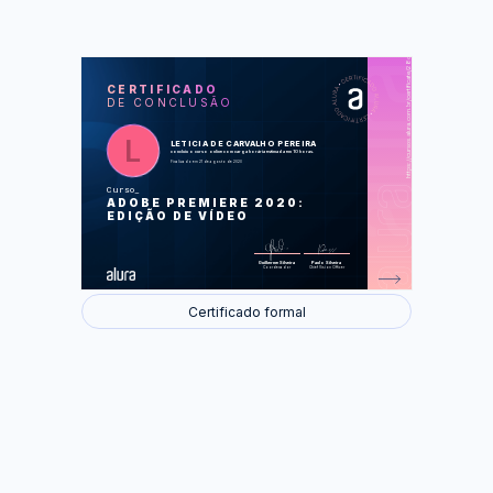
https://cursos.alura.com.br/certificate/28caea63-8374-4516-8c2b-721457ba91e6
LAS
AU
CERTIFICADO
DE CONCLUSÃO
Preparando o ambiente
Fluxo de edição
Áudio
Efeitos
LETICIA DE CARVALHO PEREIRA
Graphic
concluiu o curso online com carga horária estimada em 10 horas.
Render
Finalizado em 21 de agosto de 2020
Curso
Foram feitas 41 de 41 atividades.
ADOBE PREMIERE 2020:
EDIÇÃO DE VÍDEO
Guilherme Silveira
Paulo Silveira
Coordenador
Chief Vision Officer
Certificado formal