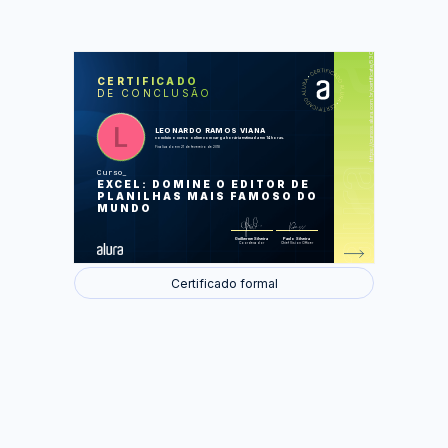
https://cursos.alura.com.br/certificate/5303c409-f06d-476a-a13d-7733df58ab5b
LAS
AU
CERTIFICADO
DE CONCLUSÃO
Apresentação
Arquivos em branco
Cálculo
Formatando Celulas
LEONARDO RAMOS VIANA
Bordas
concluiu o curso online com carga horária estimada em 14 horas.
Cálculo com porcentagem
Finalizado em 21 de fevereiro de 2018
Filtro
Classificação
Curso
Funções matemáticas
EXCEL: DOMINE O EDITOR DE
Mais Funções e Operadores lógicos.
A função procv
PLANILHAS MAIS FAMOSO DO
Gráfico
MUNDO
Foram feitas 110 de 110 atividades.
Guilherme Silveira
Paulo Silveira
Coordenador
Chief Vision Officer
Certificado formal