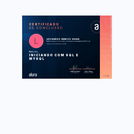
https://cursos.alura.com.br/module/certificate/7f639952-aa01-4b07-b268-017f9f39c626
SOS
CUR
CERTIFICADO
DE CONCLUSÃO
MySQL I: Iniciando suas consultas
MySQL II: Consultas poderosas
Modelagem de Banco de Dados
Relacional: Índices e Normalização
LEONARDO RAMOS VIANA
finalizou 3 cursos do módulo com carga horária estimada em 29 horas.
Finalizado em 20 de fevereiro de 2018
Foram feitas 119 de 119 atividades.
Modulo
INICIANDO COM SQL E
MYSQL
Guilherme Silveira
Paulo Silveira
Coordenador
Chief Vision Officer