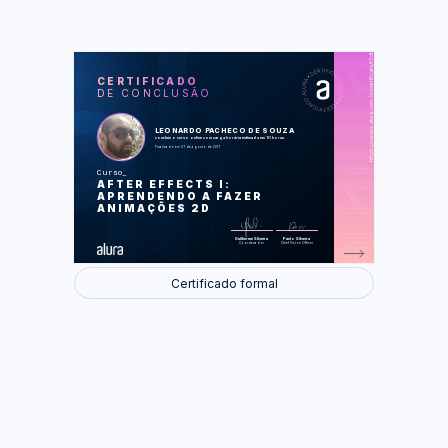
https://cursos.alura.com.br/certificate/f3df128b-2dc9-4cee-a5cf-2bed067bb3ab
LAS
AU
CERTIFICADO
DE CONCLUSÃO
Primeiros passos
Multiplas Composições
Shapes
Integrando Elementos
LEONARDO PACHECO DE SOUZA
Movimentos mais bonitos
concluiu o curso online com carga horária estimada em 10 horas.
Exportação
Finalizado em 07 de agosto de 2017
Curso
Foram feitas 42 de 42 atividades.
AFTER EFFECTS I:
APRENDENDO A FAZER
ANIMAÇÕES 2D
Guilherme Silveira
Paulo Silveira
Coordenador
Chief Vision Officer
Certificado formal