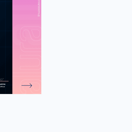
riais gráficos
de 88 atividades.
veira
Officer