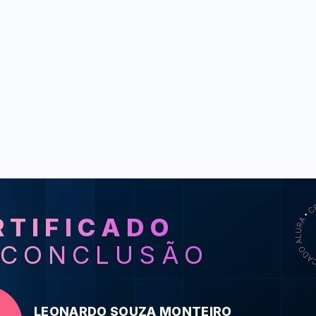
RTIFICADO
SO
 CONCLUSÃO
InDesign
fol
Design editoria
LEONARDO SOUZA MONTEIRO