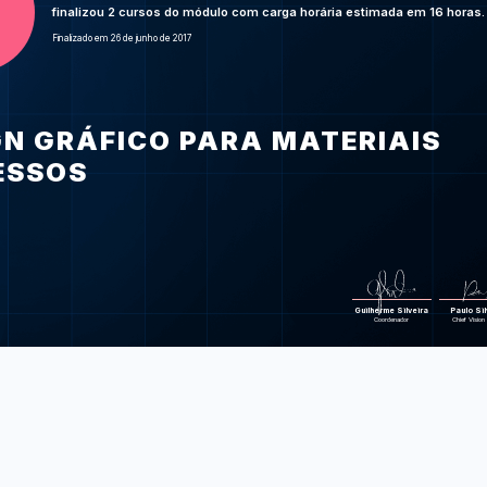
mate
finalizou 2 cursos do módulo com carga horária estimada em 16 horas.
Foram feitas 88 
Finalizado em 26 de junho de 2017
GN GRÁFICO PARA MATERIAIS
ESSOS
Guilherme Silveira
Paulo Sil
Coordenador
Chief Vision 