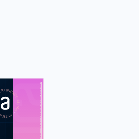
https://cursos.alura.com.br/module/certificate/ee11c3cb-19bc-415b-ba65-63b3e5e06b8f
S
CUR
: Criação de
hetos e folders
l: criação de