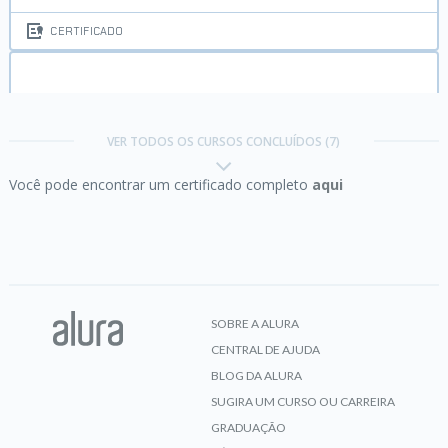
CERTIFICADO
HTTP:
Entendendo a web por baixo dos panos
VER TODOS OS CURSOS CONCLUÍDOS (7)
Você pode encontrar um certificado completo
aqui
CERTIFICADO
JavaScript:
Programando na linguagem da web
SOBRE A ALURA
CENTRAL DE AJUDA
CERTIFICADO
BLOG DA ALURA
SUGIRA UM CURSO OU CARREIRA
GRADUAÇÃO