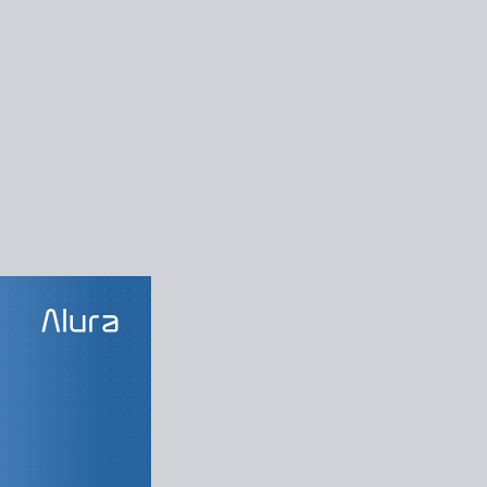
SOS DA TRILHA
 a Objetos
com a linguagem
do na linguagem
ntação a Objetos
ntação a objetos
ções de uma URL
1: listas e tuplas
tos e dicionários
o padrão nacional