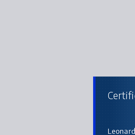
Certif
Apr
Leonard