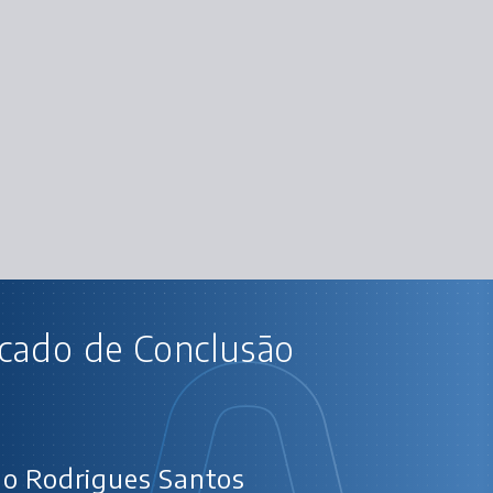
CUR
icado de Conclusão
enda a programar em Python com Orientação
Python: começando 
Python: avançan
Python: entendendo a Orie
Python: avançando na orie
String em Python: extraindo informa
Python Collections parte 
o Rodrigues Santos
Python Collections parte 2: conjun
Python Brasil: validação de dados n