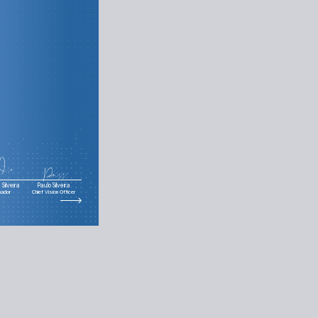
testes unitários
Silveira
Paulo Silveira
nador
Chief Vision Officer