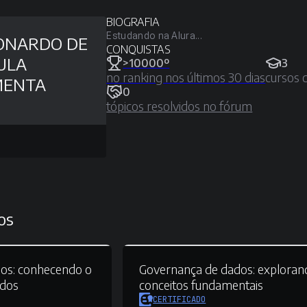
BIOGRAFIA
Estudando na Alura...
ONARDO DE
CONQUISTAS
ULA
>10000º
3
no ranking nos últimos 30 dias
cursos 
MENTA
0
tópicos resolvidos no fórum
os
os:
conhecendo o
Governança de dados:
exploran
ados
conceitos fundamentais
CERTIFICADO