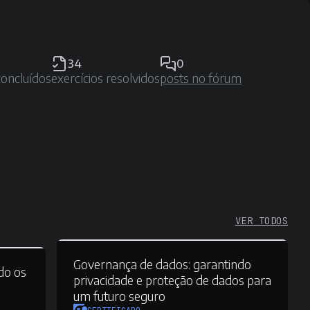
34
0
concluídos
exercícios resolvidos
posts no fórum
VER TODOS
Governança de dados:
garantindo
do os
privacidade e proteção de dados para
um futuro seguro