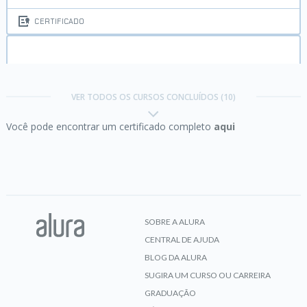
CERTIFICADO
Lean Startup:
primeiros passos da sua Startup
enxuta
VER TODOS OS CURSOS CONCLUÍDOS (10)
Você pode encontrar um certificado completo
aqui
CERTIFICADO
Photoshop:
tratamento de imagens I
SOBRE A ALURA
CENTRAL DE AJUDA
CERTIFICADO
BLOG DA ALURA
SUGIRA UM CURSO OU CARREIRA
GRADUAÇÃO