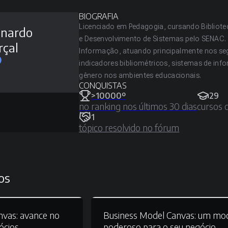
BIOGRAFIA
Licenciado em Pedagogia, cursando Bibliote
onardo
e Desenvolvimento de Sistemas pelo SENAC. 
çal
Informação, atuando principalmente nos seg
indicadores bibliométricos, sistemas de info
gênero nos ambientes educacionais.
CONQUISTAS
>10000º
29
no ranking nos últimos 30 dias
cursos 
1
tópico resolvido no fórum
os
nvas:
avance no
Business Model Canvas:
um mod
ócios
poderoso para o seu negócio