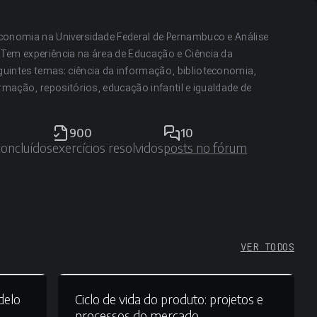
conomia na Universidade Federal de Pernambuco e Análise
Tem experiência na área de Educação e Ciência da
uintes temas: ciência da informação, biblioteconomia,
rmação, repositórios, educação infantil e igualdade de
900
10
concluídos
exercícios resolvidos
posts no fórum
VER TODOS
elo
Ciclo de vida do produto:
projetos e
processos do mercado