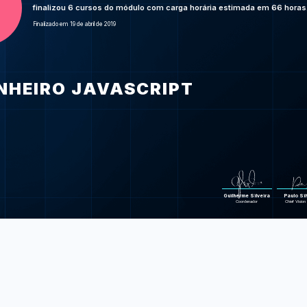
em MVC, p
finalizou 6 cursos do módulo com carga horária estimada em 66 horas
Finalizado em 19 de abril de 2019
JavaScript: sa
localmente 
JavaScript: 
uma aborda
Jas
NHEIRO JAVASCRIPT
automatizados 
Progressive We
Foram feitas 432 d
Guilherme Silveira
Paulo Sil
Coordenador
Chief Vision 