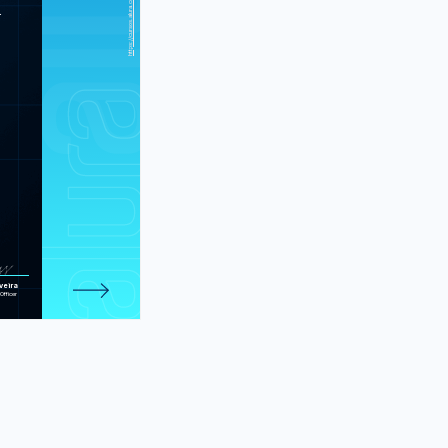
adrão Proxy e
.
Factory
lvando dados
com IndexedDB
de padrões a
gem funcional
mine: Testes
em JavaScript
b Apps: crie
apps offline
e 432 atividades.
veira
Officer