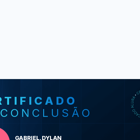
RTIFICADO
SO
 CONCLUSÃO
JavaScript: 
Browser e padr
JavaScript: 
GABRIEL.DYLAN