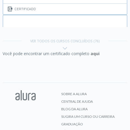
CERTIFICADO
Angular parte 1:
produtividade e organização com
framework SPA
VER TODOS OS CURSOS CONCLUÍDOS (76)
Você pode encontrar um certificado completo
aqui
CERTIFICADO
Angular parte 2:
Autenticação, Forms e lazy
loading
SOBRE A ALURA
CENTRAL DE AJUDA
CERTIFICADO
BLOG DA ALURA
SUGIRA UM CURSO OU CARREIRA
GRADUAÇÃO