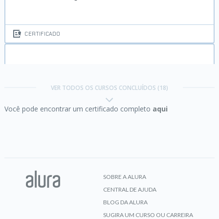
CERTIFICADO
Git:
Controle e compartilhe seu código
VER TODOS OS CURSOS CONCLUÍDOS (18)
Você pode encontrar um certificado completo
aqui
CERTIFICADO
Go:
a linguagem do Google
SOBRE A ALURA
CENTRAL DE AJUDA
CERTIFICADO
BLOG DA ALURA
SUGIRA UM CURSO OU CARREIRA