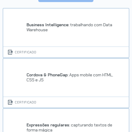
Business Intelligence:
trabalhando com Data
Warehouse
CERTIFICADO
Cordova & PhoneGap:
Apps mobile com HTML,
CSS e JS
CERTIFICADO
Expressões regulares:
capturando textos de
forma mágica