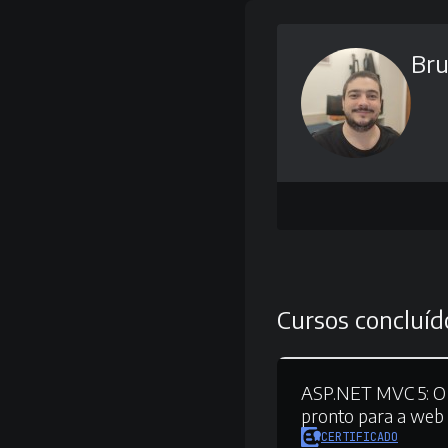
Br
Cursos concluíd
ASP.NET MVC 5:
O
pronto para a web
CERTIFICADO