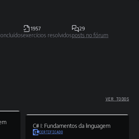
1957
29
concluídos
exercícios resolvidos
posts no fórum
VER TODOS
sem
C# I:
Fundamentos da linguagem
CERTIFICADO