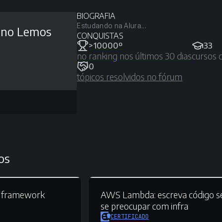
BIOGRAFIA
Estudando na Alura...
uno Lemos
CONQUISTAS
>10000º
33
no ranking nos últimos 30 dias
cursos 
0
tópicos resolvidos no fórum
os
 framework
AWS Lambda:
escreva código 
se preocupar com infra
CERTIFICADO