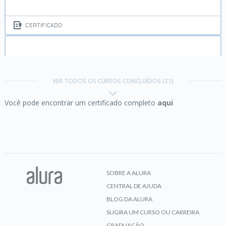
CERTIFICADO
Django:
templates e boas práticas
VER TODOS OS CURSOS CONCLUÍDOS (21)
Você pode encontrar um certificado completo
aqui
CERTIFICADO
Excel:
domine o editor de planilhas
SOBRE A ALURA
CENTRAL DE AJUDA
CERTIFICADO
BLOG DA ALURA
SUGIRA UM CURSO OU CARREIRA
GRADUAÇÃO