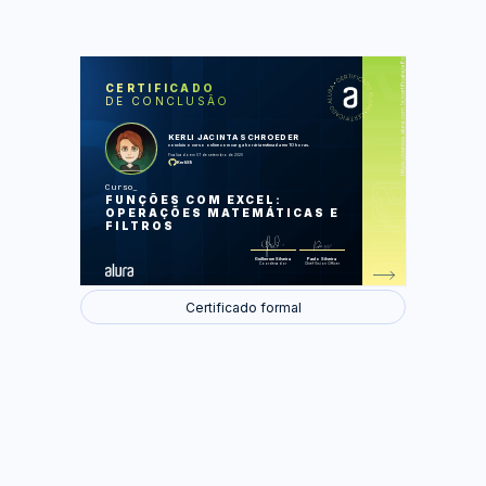
https://cursos.alura.com.br/certificate/a8c8d259-ef53-4193-a0dd-2f286b31a2f4
LAS
AU
CERTIFICADO
DE CONCLUSÃO
Classificação de Dados
Filtro de dados
Funções de Contagem
KERLI JACINTA SCHROEDER
Validação de Dados
concluiu o curso online com carga horária estimada em 10 horas.
Mais Funções
Finalizado em 07 de setembro de 2020
KerliS9
Foram feitas 42 de 42 atividades.
Curso
FUNÇÕES COM EXCEL:
OPERAÇÕES MATEMÁTICAS E
FILTROS
Guilherme Silveira
Paulo Silveira
Coordenador
Chief Vision Officer
Certificado formal