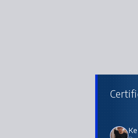
Certif
D
Ke