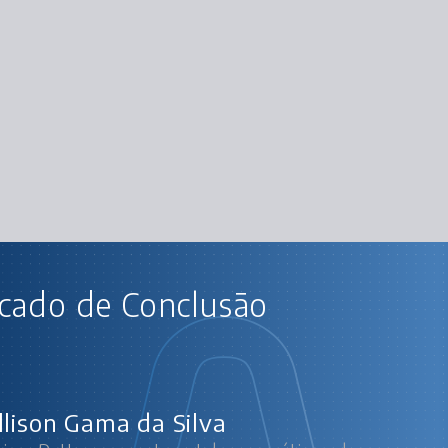
AU
icado de Conclusão
esign Patterns em Java I: boas práticas de p
Chain 
llison Gama da Silva