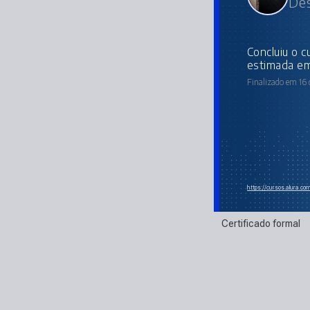
Des
concluiu o curso online com carga horária
estimada em
Finalizado em 16
https://cursos.alura.co
Certificado formal