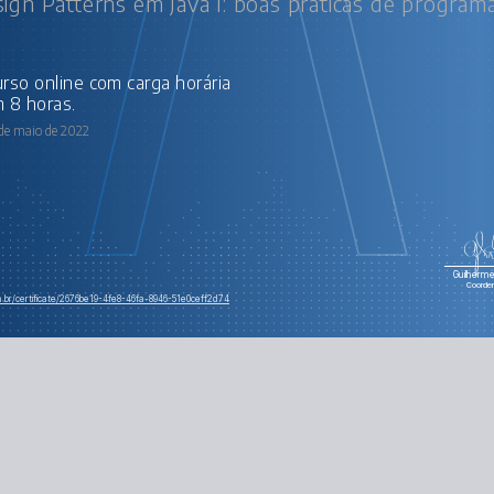
ign Patterns em Java I: boas práticas de program
 8 horas.
 de maio de 2022
Guilherme 
Coorde
m.br/certificate/2676be19-4fe8-46fa-8946-51e0ceff2d74