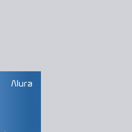
LAS DO CURSO
rogramação
Strategy
of Responsibility
Template Method
State
Command
Observer