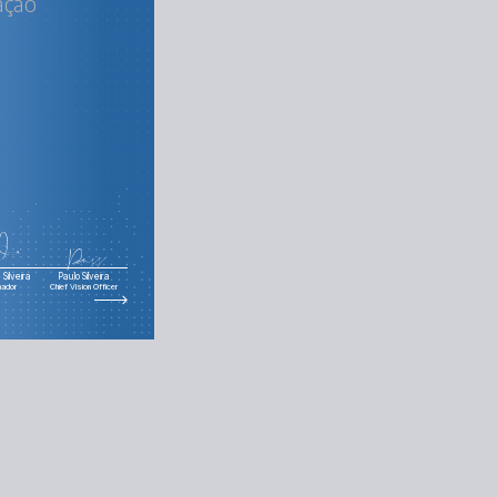
ação
Silveira
Paulo Silveira
nador
Chief Vision Officer