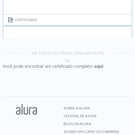
CERTIFICADO
Comunicação não violenta parte 2:
mantendo a
empatia
VER TODOS OS CURSOS CONCLUÍDOS (71)
Você pode encontrar um certificado completo
aqui
CERTIFICADO
Comunicação não violenta:
consciência para agir
SOBRE A ALURA
CENTRAL DE AJUDA
CERTIFICADO
BLOG DA ALURA
SUGIRA UM CURSO OU CARREIRA