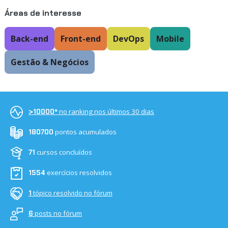
Áreas de interesse
Back-end
Front-end
DevOps
Mobile
Gestão & Negócios
no ranking nos últimos 30 dias
>10000º
pontos acumulados
180700
cursos concluídos
71
exercícios resolvidos
1554
tópico resolvido no fórum
1
posts no fórum
6