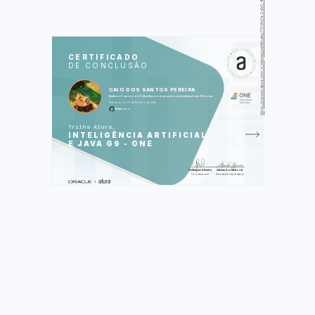
https://cursos.alura.com.br/degree/certificate/713bfe7a-2eb0-4fe3-a7a5-82c209cb0210
SOS
CUR
CERTIFICADO
DE CONCLUSÃO
ChatGPT e programação: aumente
sua produtividade
Spring AI: integre uma aplicação
CAIO DOS SANTOS PEREIRA
Spring com a OpenAI
finalizou 2 cursos da Trilha Alura com carga horária estimada em 18 horas.
Finalizado em 07 de fevereiro de 2026
Foram feitas 72 de 72 atividades.
Acheron-o
Trilha Alura
INTELIGÊNCIA ARTIFICIAL
E JAVA G9 - ONE
Guilherme Silveira
Alexandre Maioral
Coordenador
Presidente Oracle Brasil