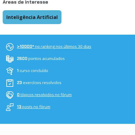
Áreas de interesse
Inteligência Artificial
no ranking nos últimos 30 dias
>10000º
pontos acumulados
2600
curso concluído
1
exercícios resolvidos
23
tópicos resolvidos no fórum
0
posts no fórum
13