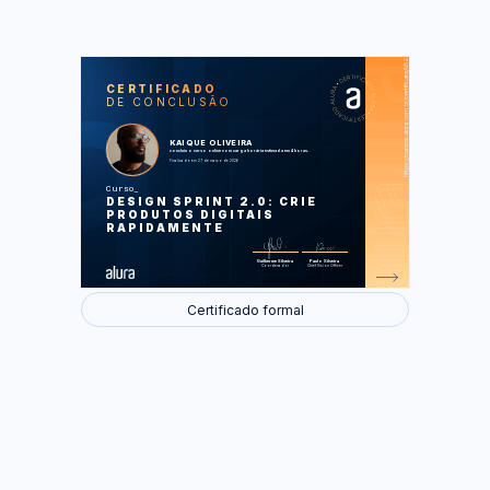
https://cursos.alura.com.br/certificate/b52afe84-4449-4027-83ae-4c1ef53689f6
LAS
AU
CERTIFICADO
DE CONCLUSÃO
Introdução ao desafio do Design
Sprint
Primeiro dia do Design Sprint
Segundo dia do Design Sprint
KAIQUE OLIVEIRA
Terceiro dia do Design Sprint
concluiu o curso online com carga horária estimada em 4 horas.
Quarto dia do Design Sprint
Finalizado em 27 de março de 2026
Curso
Foram feitas 43 de 43 atividades.
DESIGN SPRINT 2.0: CRIE
PRODUTOS DIGITAIS
RAPIDAMENTE
Guilherme Silveira
Paulo Silveira
Coordenador
Chief Vision Officer
Certificado formal