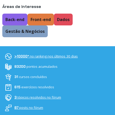
Áreas de interesse
Back-end
Front-end
Dados
Gestão & Negócios
no ranking nos últimos 30 dias
>10000º
pontos acumulados
83200
cursos concluídos
31
exercícios resolvidos
615
tópicos resolvidos no fórum
3
posts no fórum
87