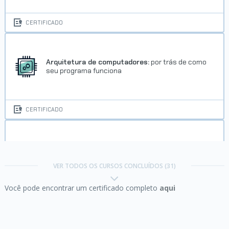
CERTIFICADO
Arquitetura de computadores:
por trás de como
seu programa funciona
CERTIFICADO
Data Science:
analise e visualização de dados
VER TODOS OS CURSOS CONCLUÍDOS (31)
Você pode encontrar um certificado completo
aqui
CERTIFICADO