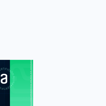
https://cursos.alura.com.br/module/certificate/b06726e2-b8bb-4538-8215-bb43935a986d
S
CUR
meiros passos
K: compile e
 seu programa