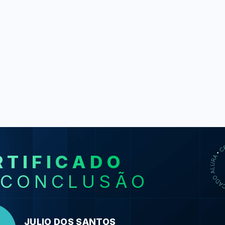
RTIFICADO
SO
 CONCLUSÃO
Java I: Pri
Java JRE e JD
execute o
JULIO DOS SANTOS