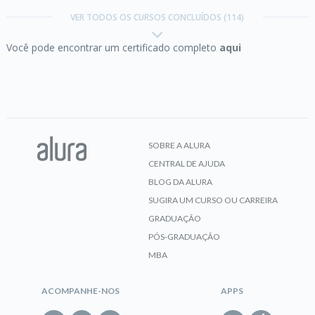
VER TODOS OS CURSOS CONCLUÍDOS (114)
Você pode encontrar um certificado completo
aqui
CERTIFICADO
Angular 14:
aplique os conceitos e desenvolva
seu primeiro CRUD
SOBRE A ALURA
CENTRAL DE AJUDA
CERTIFICADO
BLOG DA ALURA
SUGIRA UM CURSO OU CARREIRA
GRADUAÇÃO
PÓS-GRADUAÇÃO
Angular 14:
evoluindo a aplicação
MBA
ACOMPANHE-NOS
APPS
CERTIFICADO