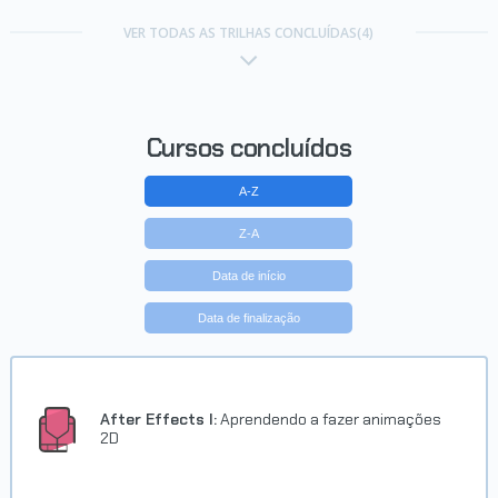
Carreira Desenvolvedor Mobile
Multiplataforma Cordova
VER TODAS AS TRILHAS CONCLUÍDAS(4)
Concluído em 15/11/2016
VER CERTIFICADO
Cursos concluídos
A-Z
Z-A
Data de início
Data de finalização
After Effects I:
Aprendendo a fazer animações
2D