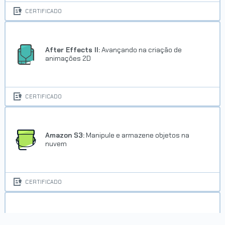
CERTIFICADO
After Effects II:
Avançando na criação de
animações 2D
CERTIFICADO
Amazon S3:
Manipule e armazene objetos na
nuvem
CERTIFICADO
AngularJS:
crie webapps poderosas