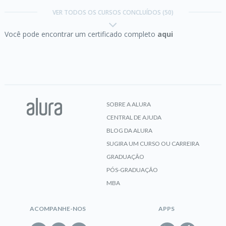
VER TODOS OS CURSOS CONCLUÍDOS (50)
Você pode encontrar um certificado completo
aqui
CERTIFICADO
Cordova & PhoneGap:
Apps mobile com HTML,
CSS e JS
SOBRE A ALURA
CENTRAL DE AJUDA
CERTIFICADO
BLOG DA ALURA
SUGIRA UM CURSO OU CARREIRA
GRADUAÇÃO
PÓS-GRADUAÇÃO
Email marketing:
design do seu email
MBA
ACOMPANHE-NOS
APPS
CERTIFICADO