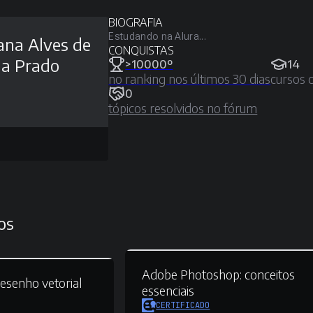
BIOGRAFIA
Estudando na Alura...
iana Alves de
CONQUISTAS
a Prado
>10000º
14
no ranking nos últimos 30 dias
cursos 
0
tópicos resolvidos no fórum
os
Adobe Photoshop:
conceitos
esenho vetorial
essenciais
CERTIFICADO