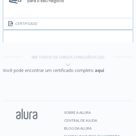
para o seu negócio
CERTIFICADO
Criatividade aplicada:
aprimorando o processo
criativo no mercado de trabalho
VER TODOS OS CURSOS CONCLUÍDOS (25)
Você pode encontrar um certificado completo
aqui
CERTIFICADO
Criatividade e adequação:
aprendendo e
aprimorando um processo criativo
SOBRE A ALURA
CENTRAL DE AJUDA
CERTIFICADO
BLOG DA ALURA