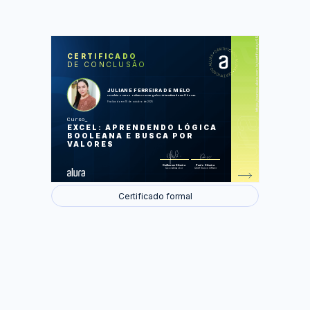
https://cursos.alura.com.br/certificate/c49d3f67-ee6f-493c-8598-f309c43a47a5
LAS
AU
CERTIFICADO
DE CONCLUSÃO
Funções de pesquisa e referência
Trabalhando com lógica
Desconto progressivo
Testes lógicos
JULIANE FERREIRA DE MELO
Busca aproximada
concluiu o curso online com carga horária estimada em 8 horas.
Finalizado em 15 de outubro de 2025
Foram feitas 39 de 39 atividades.
Curso
EXCEL: APRENDENDO LÓGICA
BOOLEANA E BUSCA POR
VALORES
Guilherme Silveira
Paulo Silveira
Coordenador
Chief Vision Officer
Certificado formal