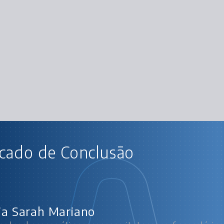
AU
icado de Conclusão
Angular: boas práticas em arquiteturas e f
Cad
Validação de formu
lia Sarah Mariano