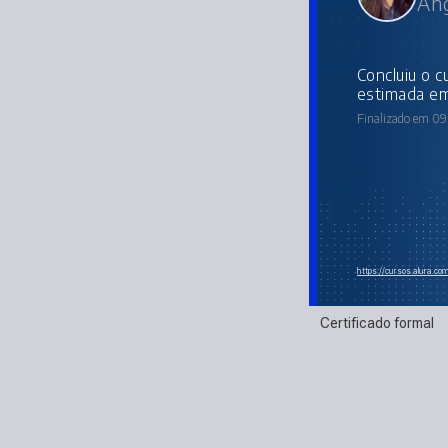
Ang
concluiu o curso online com carga horária
estimada em
Finalizado em 09
https://cursos.alura.co
Certificado formal