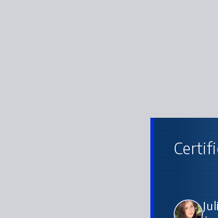
Certif
Ju