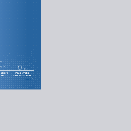
s
Silveira
Paulo Silveira
nador
Chief Vision Officer