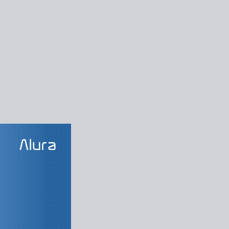
LAS DO CURSO
ormulários
Home
Login
astro de usuário
lário assíncrono
Autenticação