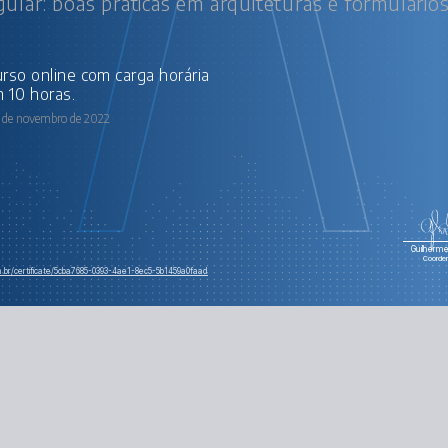
ular: boas práticas em arquiteturas e formulário
 10 horas.
 de novembro de 2022
Guilherme 
Coorde
m.br/certificate/5cba7685-0393-4ae1-8ec5-5b1459a0faad