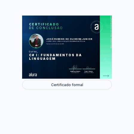
https://cursos.alura.com.br/certificate/3f3b90c8-4e4d-4c42-af95-7fb1236cd3d0
LAS
AU
CERTIFICADO
DE CONCLUSÃO
Primeiros passos com C# e Visual
Studio
Variáveis e Tipos Primitivos
Estruturas de Controle
JOSÉ RUBENS DE OLIVEIRA JUNIOR
Estruturas de Repetição
concluiu o curso online com carga horária estimada em 12 horas.
Mão na Massa - C#
Finalizado em 15 de abril de 2018
Classes e objetos
Extraindo comportamentos: métodos
Curso
Composição de classes
C# I: FUNDAMENTOS DA
Mão na Massa - OO
LINGUAGEM
Foram feitas 93 de 93 atividades.
Guilherme Silveira
Paulo Silveira
Coordenador
Chief Vision Officer
Certificado formal