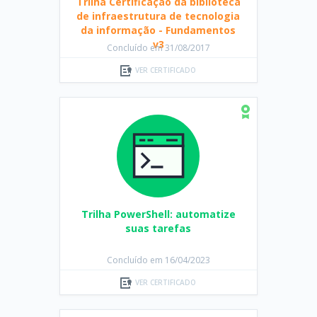
Trilha Certificação da biblioteca
de infraestrutura de tecnologia
da informação - Fundamentos
v3
Concluído em 31/08/2017
VER CERTIFICADO
Trilha PowerShell: automatize
suas tarefas
Concluído em 16/04/2023
VER CERTIFICADO