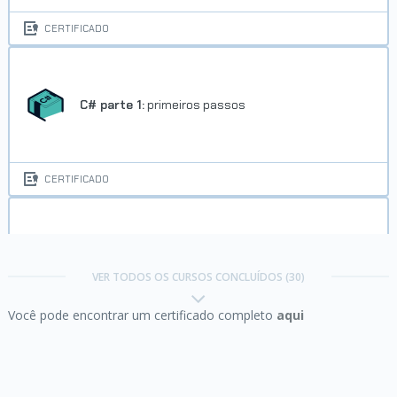
CERTIFICADO
C# parte 1:
primeiros passos
CERTIFICADO
C# parte 2:
Entendendo a Orientação a Objetos
VER TODOS OS CURSOS CONCLUÍDOS (30)
Você pode encontrar um certificado completo
aqui
CERTIFICADO