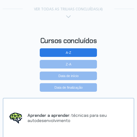
Trilha Front End G7 - ONE
VER TODAS AS TRILHAS CONCLUÍDAS(4)
Concluído em 19/01/2025
VER CERTIFICADO
Cursos concluídos
A-Z
Z-A
Data de início
Data de finalização
Aprender a aprender:
técnicas para seu
autodesenvolvimento