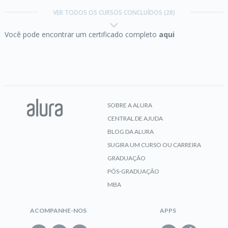
VER TODOS OS CURSOS CONCLUÍDOS (28)
Você pode encontrar um certificado completo
aqui
CERTIFICADO
Desenvolvimento de carreira:
a demanda do
mercado
SOBRE A ALURA
CENTRAL DE AJUDA
CERTIFICADO
BLOG DA ALURA
SUGIRA UM CURSO OU CARREIRA
GRADUAÇÃO
PÓS-GRADUAÇÃO
Empreendedorismo:
da ideia ao plano de negócios
MBA
ACOMPANHE-NOS
APPS
CERTIFICADO