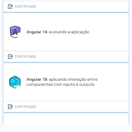
CERTIFICADO
Angular 14:
evoluindo a aplicação
Trilha Startupismo
CERTIFICADO
Concluído em 17/07/2026
VER CERTIFICADO
Angular 19:
aplicando interação entre
componentes com inputs e outputs
CERTIFICADO
Angular 19:
estruture componentes com signals e