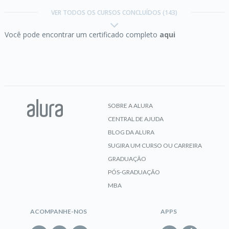
controle de fluxo
Trilha Startupismo
VER TODOS OS CURSOS CONCLUÍDOS (143)
Você pode encontrar um certificado completo
aqui
Concluído em 17/07/2026
CERTIFICADO
VER CERTIFICADO
Angular 2:
webapps ainda mais poderosas parte 1
SOBRE A ALURA
CENTRAL DE AJUDA
CERTIFICADO
BLOG DA ALURA
SUGIRA UM CURSO OU CARREIRA
Carreira Desenvolvedor Java
GRADUAÇÃO
PÓS-GRADUAÇÃO
Angular 2:
webapps ainda mais poderosas parte 2
MBA
Concluído em 24/03/2018
VER CERTIFICADO
ACOMPANHE-NOS
APPS
CERTIFICADO