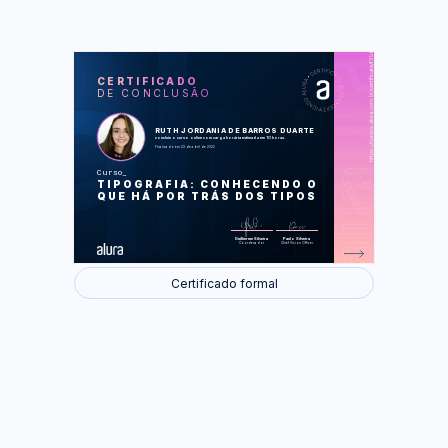
https://cursos.alura.com.br/certificate/f3b6b8a6-b2df-47e3-bbe6-bc16ad1f9e99
LAS
AU
CERTIFICADO
DE CONCLUSÃO
O que é tipografia
Caracterizando a letra
Aplicando tipografia em uma receita
Aprofundamento conhecimento de
RUTH JORDANIA DE BARROS DUARTE
caracter e paragrafo
concluiu o curso online com carga horária estimada em 10 horas.
A base da criação tipográfica
Finalizado em 23 de abril de 2022
Curso
Foram feitas 41 de 41 atividades.
TIPOGRAFIA: CONHECENDO O
QUE HÁ POR TRÁS DOS TIPOS
Guilherme Silveira
Paulo Silveira
Coordenador
Chief Vision Officer
Certificado formal