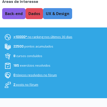
Áreas de interesse
Back-end
Dados
UX & Design
no ranking nos últimos 30 dias
>10000º
pontos acumulados
22500
cursos concluídos
8
exercícios resolvidos
185
tópicos resolvidos no fórum
0
posts no fórum
2