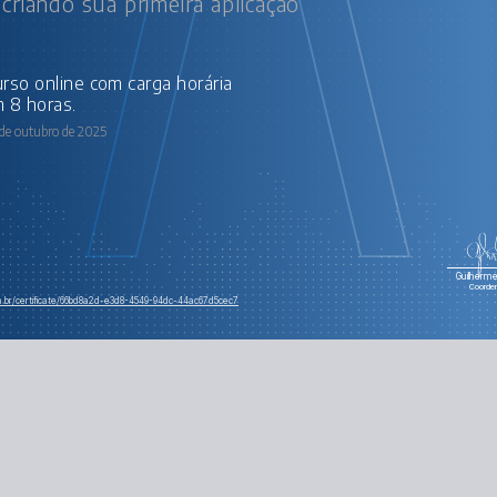
 criando sua primeira aplicação
 8 horas.
de outubro de 2025
Guilherme 
Coorde
om.br/certificate/66bd8a2d-e3d8-4549-94dc-44ac67d5cec7