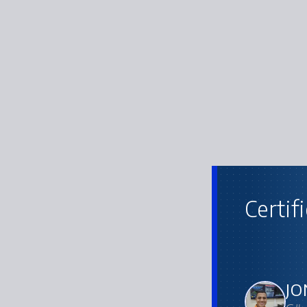
Certif
JO