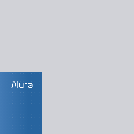
LAS DO CURSO
a aplicação
rimeiro programa
 e funções no C#
tas e loops no C#
aliação de bandas
Desafio