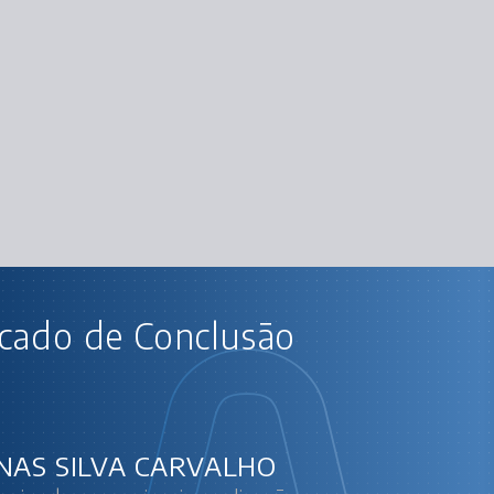
AU
icado de Conclusão
C#: criando sua primeir
Criando o p
Tipos
Lis
Dicionários e av
NAS SILVA CARVALHO