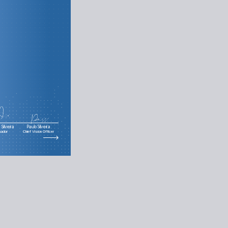
Silveira
Paulo Silveira
nador
Chief Vision Officer