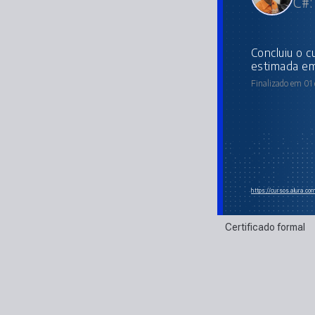
C#:
concluiu o curso online com carga horária
estimada em
Finalizado em 01 
https://cursos.alura.c
Certificado formal