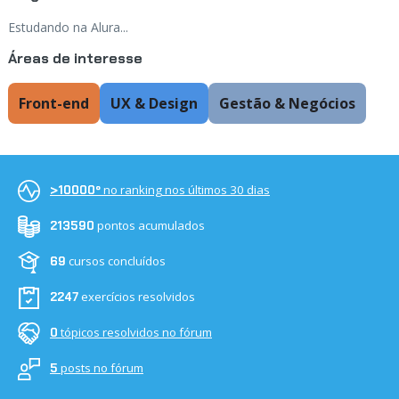
Estudando na Alura...
Áreas de interesse
Front-end
UX & Design
Gestão & Negócios
no ranking nos últimos 30 dias
>10000º
pontos acumulados
213590
cursos concluídos
69
exercícios resolvidos
2247
tópicos resolvidos no fórum
0
posts no fórum
5