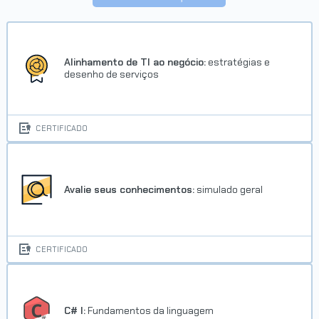
Carreira Certificação ITIL
Foundation
Concluído em 12/01/2017
Alinhamento de TI ao negócio:
estratégias e
desenho de serviços
VER CERTIFICADO
CERTIFICADO
Avalie seus conhecimentos:
simulado geral
Carreira Agilista
CERTIFICADO
Concluído em 06/12/2016
VER CERTIFICADO
C# I:
Fundamentos da linguagem