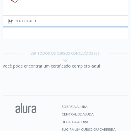
CERTIFICADO
Cadeia de valor de serviços:
conhecendo as 4
dimensões
VER TODOS OS CURSOS CONCLUÍDOS (69)
Você pode encontrar um certificado completo
aqui
CERTIFICADO
Certificação Linux LPI Essentials parte 1:
Evolution and Distributions
SOBRE A ALURA
CENTRAL DE AJUDA
CERTIFICADO
BLOG DA ALURA
SUGIRA UM CURSO OU CARREIRA