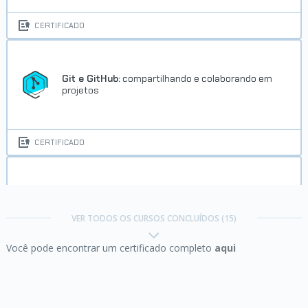
CERTIFICADO
Git e GitHub:
compartilhando e colaborando em
projetos
CERTIFICADO
Lógica de programação:
explore funções e listas
VER TODOS OS CURSOS CONCLUÍDOS (15)
Você pode encontrar um certificado completo
aqui
CERTIFICADO