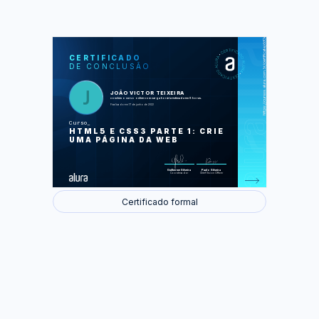
https://cursos.alura.com.br/certificate/dd0e0427-deac-4d2c-93d3-f6df94f06e93
LAS
AU
CERTIFICADO
DE CONCLUSÃO
Marcação do primeiro texto
Separando o conteúdo e informações
Trabalhando com CSS
Estilizando imagens
JOÃO VICTOR TEIXEIRA
Listas e divisões de conteúdo
concluiu o curso online com carga horária estimada em 8 horas.
Finalizando a página
Finalizado em 17 de junho de 2022
Curso
Foram feitas 55 de 55 atividades.
HTML5 E CSS3 PARTE 1: CRIE
UMA PÁGINA DA WEB
Guilherme Silveira
Paulo Silveira
Coordenador
Chief Vision Officer
Certificado formal