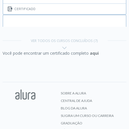
CERTIFICADO
Python:
começando com a linguagem
VER TODOS OS CURSOS CONCLUÍDOS (7)
Você pode encontrar um certificado completo
aqui
CERTIFICADO
React:
escrevendo com Typescript
SOBRE A ALURA
CENTRAL DE AJUDA
CERTIFICADO
BLOG DA ALURA
SUGIRA UM CURSO OU CARREIRA
GRADUAÇÃO