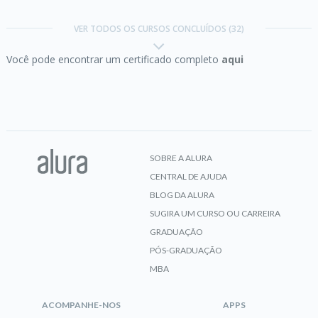
Design Patterns em Java II:
avançando nas boas
práticas de programação
VER TODOS OS CURSOS CONCLUÍDOS (32)
Você pode encontrar um certificado completo
aqui
CERTIFICADO
Estrutura de Dados:
computação na prática com
Java
SOBRE A ALURA
CENTRAL DE AJUDA
CERTIFICADO
BLOG DA ALURA
SUGIRA UM CURSO OU CARREIRA
GRADUAÇÃO
PÓS-GRADUAÇÃO
Git e Github:
controle e compartilhe seu código
MBA
ACOMPANHE-NOS
APPS
CERTIFICADO