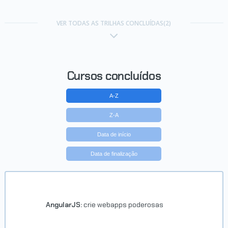
VER TODAS AS TRILHAS CONCLUÍDAS(2)
Cursos concluídos
A-Z
Z-A
Data de início
Data de finalização
AngularJS:
crie webapps poderosas