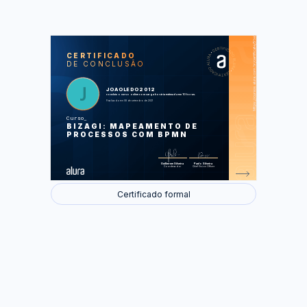
https://cursos.alura.com.br/certificate/5ba7f0f4-5686-4ca0-9d1e-a8bfb0f21f29
LAS
AU
CERTIFICADO
DE CONCLUSÃO
Por que aprender Bizagi com BPMN
Atividades Ligações e
Subprocessos
Eventos e Desvios
JOAOLEDO2012
Artefatos e Swinlanes
concluiu o curso online com carga horária estimada em 10 horas.
Modelagem Bizagi para BPMN
Finalizado em 08 de setembro de 2021
Curso
Foram feitas 56 de 56 atividades.
BIZAGI: MAPEAMENTO DE
PROCESSOS COM BPMN
Guilherme Silveira
Paulo Silveira
Coordenador
Chief Vision Officer
Certificado formal