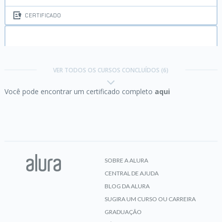
CERTIFICADO
Java II:
Orientação a Objetos
VER TODOS OS CURSOS CONCLUÍDOS (6)
Você pode encontrar um certificado completo
aqui
CERTIFICADO
Lógica de Programação I:
comece na carreira
com JavaScript
SOBRE A ALURA
CENTRAL DE AJUDA
CERTIFICADO
BLOG DA ALURA
SUGIRA UM CURSO OU CARREIRA
GRADUAÇÃO