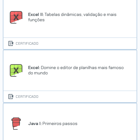
Excel II:
Tabelas dinâmicas, validação e mais
funções
CERTIFICADO
Excel:
Domine o editor de planilhas mais famoso
do mundo
CERTIFICADO
Java I:
Primeiros passos