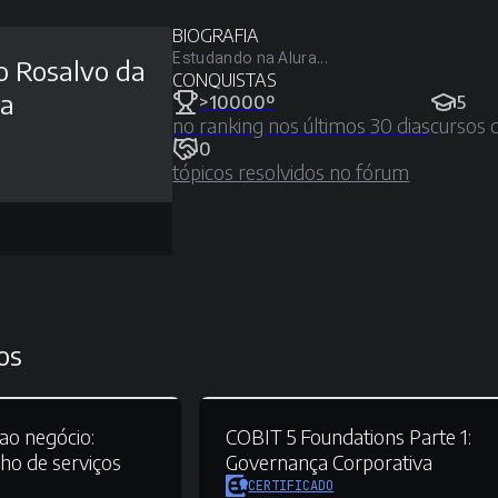
BIOGRAFIA
Estudando na Alura...
o Rosalvo da
CONQUISTAS
va
>10000º
5
no ranking nos últimos 30 dias
cursos 
0
tópicos resolvidos no fórum
os
ao negócio:
COBIT 5 Foundations Parte 1:
nho de serviços
Governança Corporativa
CERTIFICADO