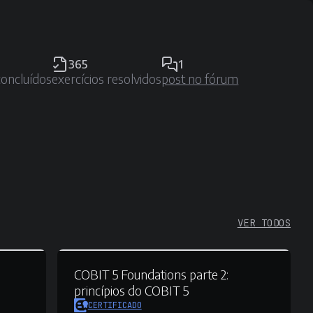
365
1
concluídos
exercícios resolvidos
post no fórum
VER TODOS
COBIT 5 Foundations parte 2:
princípios do COBIT 5
CERTIFICADO