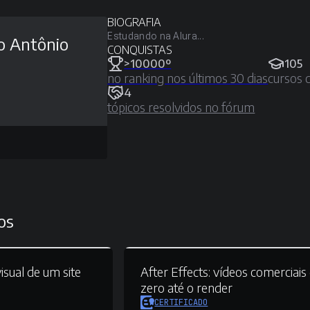
BIOGRAFIA
Estudando na Alura...
o Antônio
CONQUISTAS
>10000º
105
no ranking nos últimos 30 dias
cursos 
4
tópicos resolvidos no fórum
os
isual de um site
After Effects:
vídeos comerciais
zero até o render
CERTIFICADO