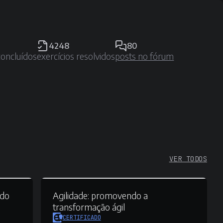
4248
80
concluídos
exercícios resolvidos
posts no fórum
VER TODOS
 do
Agilidade:
promovendo a
transformação ágil
CERTIFICADO