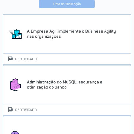
Data de finalização
Trilha SQL com MySQL Server da
Oracle
Concluído em 29/07/2022
A Empresa Ágil:
implemente o Business Agility
nas organizações
VER CERTIFICADO
CERTIFICADO
Administração do MySQL:
segurança e
otimização do banco
Trilha SQL com MySQL Server da
Oracle - ONE
CERTIFICADO
Concluído em 29/07/2022
VER CERTIFICADO