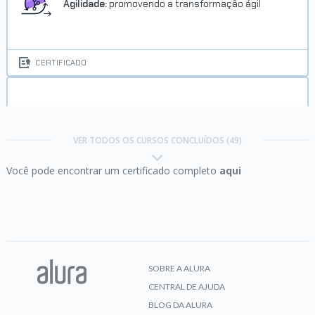
Agilidade:
promovendo a transformação ágil
CERTIFICADO
Business Model Canvas:
avance no seu modelo
de negócios
Trilha Python, Data Science no
VER TODOS OS CURSOS CONCLUÍDOS (49)
OCI e Oracle Analytics - ONE
Você pode encontrar um certificado completo
aqui
Concluído em 05/08/2022
CERTIFICADO
VER CERTIFICADO
Business Model Canvas:
um modelo poderoso
para o seu negócio
SOBRE A ALURA
CENTRAL DE AJUDA
CERTIFICADO
BLOG DA ALURA