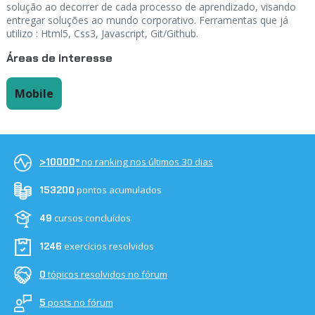
solução ao decorrer de cada processo de aprendizado, visando
entregar soluções ao mundo corporativo. Ferramentas que já
utilizo : Html5, Css3, Javascript, Git/Github.
Áreas de interesse
Mobile
no ranking nos últimos 30 dias
>10000º
pontos acumulados
153200
cursos concluídos
49
exercícios resolvidos
1246
tópicos resolvidos no fórum
0
posts no fórum
5