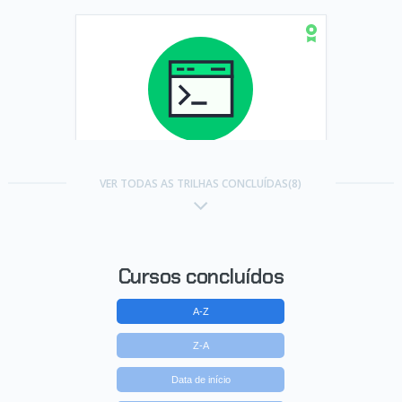
Trilha Iniciante em Programação
- ONE
VER TODAS AS TRILHAS CONCLUÍDAS(8)
Concluído em 18/03/2022
VER CERTIFICADO
Cursos concluídos
A-Z
Z-A
Data de início