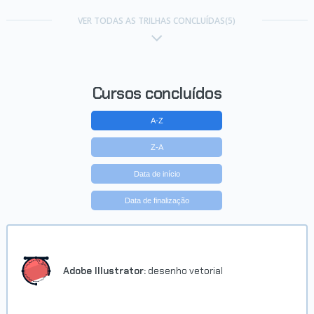
Trilha Produção Gráfica com
Illustrator
VER TODAS AS TRILHAS CONCLUÍDAS(5)
Concluído em 19/11/2021
VER CERTIFICADO
Cursos concluídos
A-Z
Z-A
Data de início
Data de finalização
Trilha Identidade Visual
Concluído em 20/11/2021
Adobe Illustrator:
desenho vetorial
VER CERTIFICADO