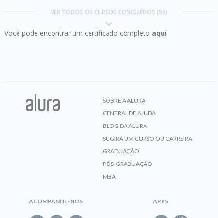
composição para impressão
VER TODOS OS CURSOS CONCLUÍDOS (56)
Você pode encontrar um certificado completo
aqui
CERTIFICADO
Adobe Photoshop e Illustrator:
do vetor à
composição
SOBRE A ALURA
CENTRAL DE AJUDA
CERTIFICADO
BLOG DA ALURA
SUGIRA UM CURSO OU CARREIRA
GRADUAÇÃO
Adobe Photoshop e Illustrator:
práticas de
PÓS-GRADUAÇÃO
edição gráfica para mídias sociais
MBA
ACOMPANHE-NOS
APPS
CERTIFICADO