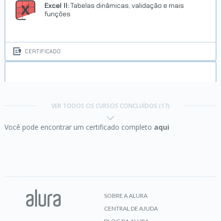
Excel II:
Tabelas dinâmicas, validação e mais
funções
CERTIFICADO
Excel III:
Avançando em funções e criando suas
macros
VER TODOS OS CURSOS CONCLUÍDOS (17)
Você pode encontrar um certificado completo
aqui
CERTIFICADO
Excel:
Domine o editor de planilhas mais famoso
do mundo
SOBRE A ALURA
CENTRAL DE AJUDA
CERTIFICADO