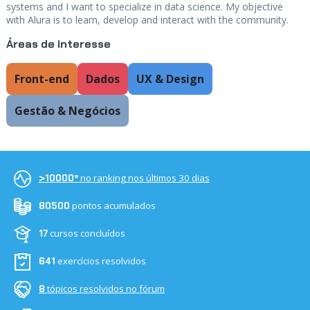
systems and I want to specialize in data science. My objective
with Alura is to learn, develop and interact with the community.
Áreas de interesse
Front-end
Dados
UX & Design
Gestão & Negócios
no ranking nos últimos 30 dias
>10000º
pontos acumulados
80500
cursos concluídos
17
exercícios resolvidos
641
tópicos resolvidos no fórum
8