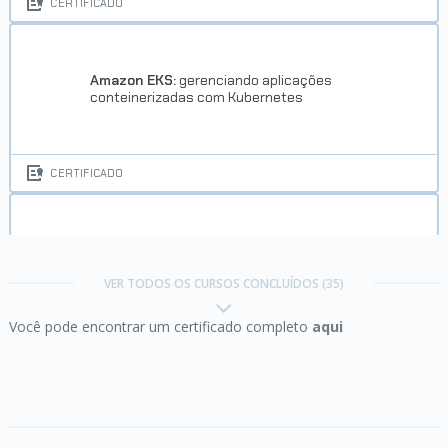
CERTIFICADO
Concluído em 18/03/2018
VER CERTIFICADO
Amazon EKS:
gerenciando aplicações
conteinerizadas com Kubernetes
CERTIFICADO
Carreira Desenvolvedor
JavaScript
Angular 2:
webapps ainda mais poderosas parte 1
VER TODOS OS CURSOS CONCLUÍDOS (35)
Você pode encontrar um certificado completo
aqui
Concluído em 14/03/2018
CERTIFICADO
VER CERTIFICADO
Angular 2:
webapps ainda mais poderosas parte 2