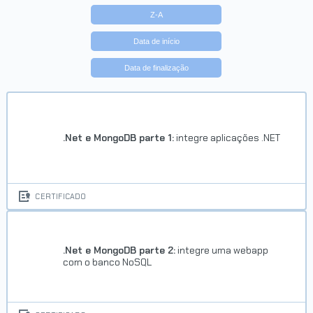
Z-A
Carreira Desenvolvedor
Typescript
Data de início
Data de finalização
Concluído em 20/03/2018
.Net e MongoDB parte 1:
integre aplicações .NET
VER CERTIFICADO
CERTIFICADO
Carreira Engenheiro JavaScript
.Net e MongoDB parte 2:
integre uma webapp
com o banco NoSQL