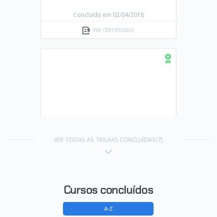
Concluído em 02/04/2018
VER CERTIFICADO
Carreira Programador AngularJS
VER TODAS AS TRILHAS CONCLUÍDAS(7)
Concluído em 24/03/2018
VER CERTIFICADO
Cursos concluídos
A-Z