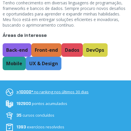
Tenho conhecimento em diversas linguagens de programação,
frameworks e bancos de dados. Sempre procuro novos desafios
e oportunidades para aprender e expandir minhas habilidades.
Meu foco está em entregar soluções eficientes e inovadoras,
buscando o aprimoramento contínuo.
Áreas de interesse
Back-end
Front-end
Dados
DevOps
Mobile
UX & Design
no ranking nos últimos 30 dias
>10000º
pontos acumulados
192900
cursos concluídos
35
exercícios resolvidos
1393